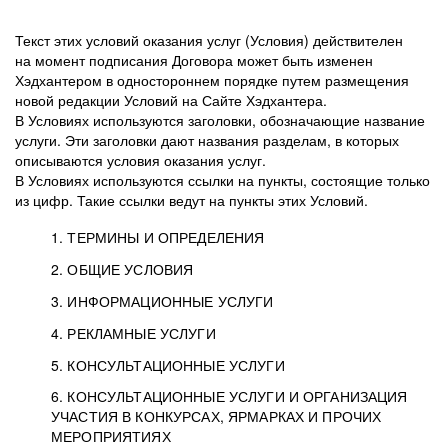
Текст этих условий оказания услуг (Условия) действителен
на момент подписания Договора может быть изменен
Хэдхантером в одностороннем порядке путем размещения
новой редакции Условий на Сайте Хэдхантера.
В Условиях используются заголовки, обозначающие название
услуги. Эти заголовки дают названия разделам, в которых
описываются условия оказания услуг.
В Условиях используются ссылки на пункты, состоящие только
из цифр. Такие ссылки ведут на пункты этих Условий.
1. ТЕРМИНЫ И ОПРЕДЕЛЕНИЯ
2. ОБЩИЕ УСЛОВИЯ
3. ИНФОРМАЦИОННЫЕ УСЛУГИ
1.1. Хэдхантер, или
Хэдхантер, ООО
4. РЕКЛАМНЫЕ УСЛУГИ
HeadHunter, или
«Хэдхантер», ИНН
2.1. Типы и статусы регистрации
5. КОНСУЛЬТАЦИОННЫЕ УСЛУГИ
Исполнитель
7718620740, адрес:
Типы регистрации
3.1. Предоставление доступа к базе данных
2.2. Активация услуг
6. КОНСУЛЬТАЦИОННЫЕ УСЛУГИ И ОРГАНИЗАЦИЯ
125047, г. Москва,
резюме с предложениями Соискателей
Описание и активация
УЧАСТИЯ В КОНКУРСАХ, ЯРМАРКАХ И ПРОЧИХ
2.1.1. Заказчику может быть присвоен один
4.0. Общие условия оказания рекламных услуг
внутригородская
о трудоустройстве с возможностью просмотра
МЕРОПРИЯТИЯХ
из Типов регистраций.
территория
4.0.1. Хэдхантер оказывает Заказчику услугу