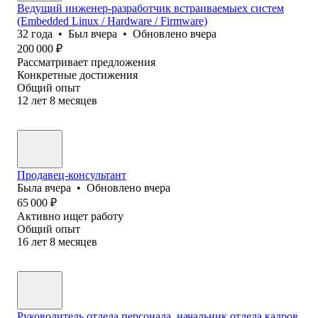
Ведущий инженер-разработчик встраиваемыех систем
(Embedded Linux / Hardware / Firmware)
32
года
•
Был
вчера
•
Обновлено
вчера
200 000
₽
Рассматривает предложения
Конкретные достижения
Общий опыт
12
лет
8
месяцев
Продавец-консультант
Была
вчера
•
Обновлено
вчера
65 000
₽
Активно ищет работу
Общий опыт
16
лет
8
месяцев
Руководитель отдела персонала, начальник отдела кадров,